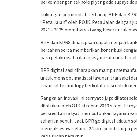
perkembangan teknologi yang ada supaya da
Dukungan pemerintah terhadap BPR dan
BPR
“Peta Jalan” oleh POJK. Peta Jalan dengan 
2021 - 2025 memiliki visi yang besar untuk mas
BPR dan BPRS diharapkan dapat menjadi bank
bertahan serta memberikan kontribusi denga
para pelaku usaha dan masyarakat daerah mela
BPR digitalisasi diharapkan mampu memanfa
untuk mengoptimalisasi layanan transaksi da
financial technology berkolaborasi untuk mere
Rangkaian inovasi ini ternyata juga dilatarbel
dilakukan oleh OJK di tahun 2019 silam. Tern
perkreditan rakyat membutuhkan layanan yang
seharian penuh. Jadi, BPR go digital adalah so
mengaksesnya selama 24 jam penuh tanpa per
kerja sudah berakhir.