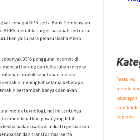
ingkat sebagai BPR serta Bank Pembiayaan
ai BPRS memiliki target nasabah tertentu.
ucutkan yaitu para pelaku Usaha Mikro
Kate
a sebanyak 93% pengguna internet di
k mencari barang dan kebutuhan mereka
pembelian produk kebutuhan melalui
Featured
n semakin meningkat selama beberapa
mobile ba
 semakin bertambah banyak dan akan
keuangan
core banki
lai melek teknologi, hal ini tentunya
koperasi
ntuk mendapatkan pasar yang lebih
wa kedua badan usaha di industri perbankan
 perubahan dan transformasi serta