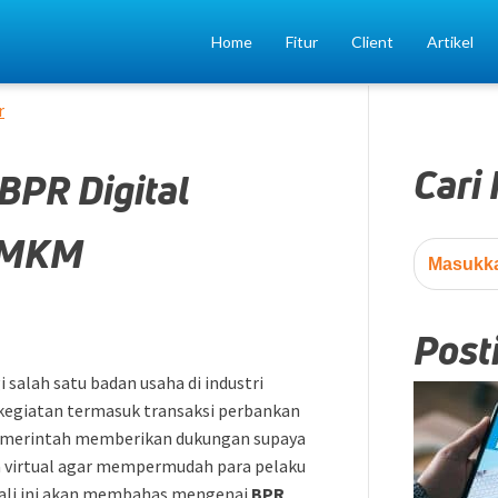
Home
Fitur
Client
Artikel
r
Cari
BPR Digital
UMKM
Post
 salah satu badan usaha di industri
kegiatan termasuk transaksi perbankan
, pemerintah memberikan dukungan supaya
a virtual agar mempermudah para pelaku
kali ini akan membahas mengenai
BPR