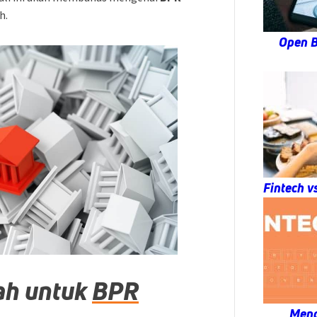
h.
Open B
Fintech v
ah untuk
BPR
Meng