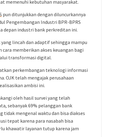
pat memenuhi kebutuhan masyarakat.
S
pun ditunjukkan dengan diluncurkannya
judul Pengembangan Industri BPR-BPRS
a depan industri bank perkreditan ini.
 yang lincah dan adaptif sehingga mampu
n cara memberikan akses keuangan bagi
lui transformasi digital.
atkan perkembangan teknologi informasi
na. OJK telah mengajak perusahaan
alisasikan ambisi ini.
akangi oleh hasil survei yang telah
yata, sebanyak 69% pelanggan bank
 tidak mengenal waktu dan bisa diakses
lusi tepat karena para nasabah bisa
lu khawatir layanan tutup karena jam